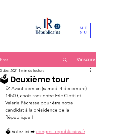
ME
NU
S'inscrire
Post
3 déc. 2021
1 min de lecture
🗳 Deuxième tour
🚀 Avant demain (samedi 4 décembre)  
14h00, choisissez entre Eric Ciotti et 
Valerie Pécresse pour être notre 
candidat à la présidence de la 
République !
🗳️ Votez ici ➡️ 
congres-republicains.fr